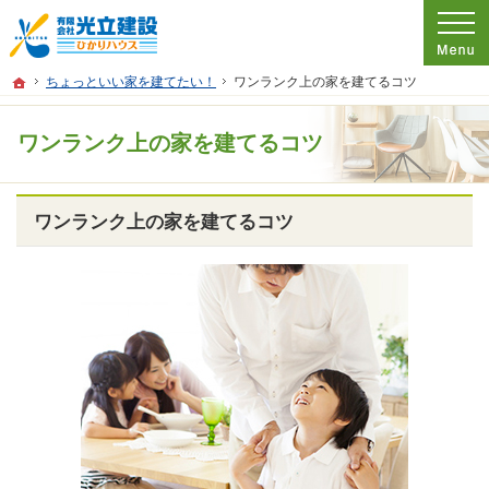
プロの目線からご提案。広島県尾道市の注文住宅・新築戸建てを手がける工務店な
広島県尾道市の新築・注文住宅・新築戸建てを手がける工務店なら光立建設 ひかり
ホーム
ちょっといい家を建てたい！
ワンランク上の家を建てるコツ
ワンランク上の家を建てるコツ
ワンランク上の家を建てるコツ