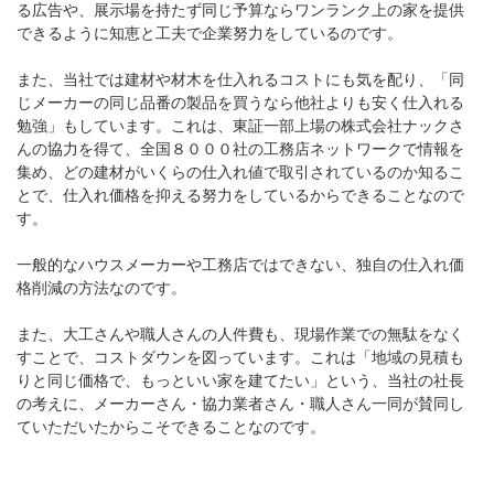
る広告や、展示場を持たず同じ予算ならワンランク上の家を提供
できるように知恵と工夫で企業努力をしているのです。
また、当社では建材や材木を仕入れるコストにも気を配り、「同
じメーカーの同じ品番の製品を買うなら他社よりも安く仕入れる
勉強」もしています。これは、東証一部上場の株式会社ナックさ
んの協力を得て、全国８０００社の工務店ネットワークで情報を
集め、どの建材がいくらの仕入れ値で取引されているのか知るこ
とで、仕入れ価格を抑える努力をしているからできることなので
す。
一般的なハウスメーカーや工務店ではできない、独自の仕入れ価
格削減の方法なのです。
また、大工さんや職人さんの人件費も、現場作業での無駄をなく
すことで、コストダウンを図っています。これは「地域の見積も
りと同じ価格で、もっといい家を建てたい」という、当社の社長
の考えに、メーカーさん・協力業者さん・職人さん一同が賛同し
ていただいたからこそできることなのです。